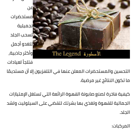
عن
مستحضرات
تجميلية
لسحب الجلد
لتغدو أجمل
وأكثر جاذبية،
فتلجأ لعيادات
التحسين والمستحضرات المعلن عنها في التلفزيون إلا أن مستديمًا
ما تكون النتائج غير مرضية.
كيفية فاخرة لصنع صابونة القهوة الرائعة التي تستغل الإمتيازات
الجمالية للقهوة وتغذي بها بشرتك لتقضي على السيلوليت ولشد
الجلد.
المركبات: