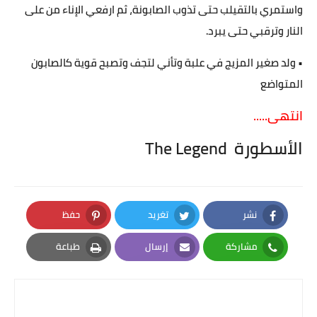
واستمري بالتقيلب حتى تذوب الصابونة، ثم ارفعي الإناء من على
النار وترقبي حتى يبرد.
• ولد صغير المزيج في علبة وتأني لتجف وتصبح قوية كالصابون
المتواضع
انتهى.....
الأسطورة The Legend
نشر
تغريد
حفظ
Pinterest
Twitter
Facebook
مشاركة
إرسال
طباعة
Print
Email
Whatsapp