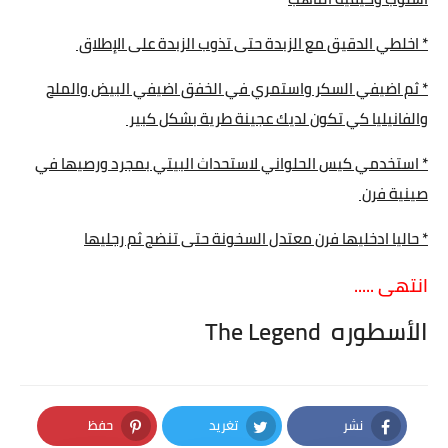
* اخلطي الدقيق مع الزبدة حتى تذوب الزبدة على الإطلاق
* ثم اضيفي السكر واستمري في الخفق اضيفي البيض والملح
والفانيليا كي تكون لديك عجينة طرية بشكل كبير
* استخدمي كيس الحلواني لاستحداث البيتي بمجرد ورصيها في
صينية فرن
* حاليا ادخليها فرن معتدل السخونة حتى تنضج ثم رجليها
انتهى .....
الأسطوره The Legend
نشر
تغريد
حفظ