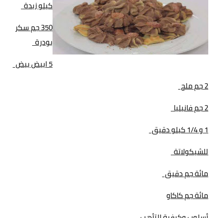
كيلو زبدة
350 جم سكر
بودرة
5 ابيض بيض
2 جم ملح
2 جم فانيليا
1 و 1/4 كيلو دقيق
للشيكولاتة
مائة جم دقيق
مائة جم كاكاو
أسلوب وكيفية التأهب