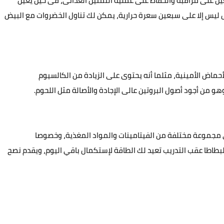
ى البروتين والزنك وفيتامين B12، الزنك يعين على مراقبة والحفاظ على عملية التمثيل الغذائى، فى حين يعين
 حبة البيض ليس إلا على سبعين سعرة حرارية، يمكن لك تناول الخضروات مع البيض
حماض الأمينية، مثلما أنه يحتوى على الزيادة من الكالسيوم
و من أجود أصول البروتين عالى الإجادة والأصالة مثل اللحوم.
 مجموعة مختلفة من الفيتامينات والمواد المغذية، وخصوصا
يوم)، وتناول البطاطا عقب التدريب تعيد لك الطاقة لإستكمال باقي اليوم، ويقدم نصح