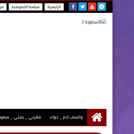
الرئيسية
سياسة الخصوصية
من
واتساب ادم _ حواء
مغربي _ يمني _ سعودي
الرئيسية