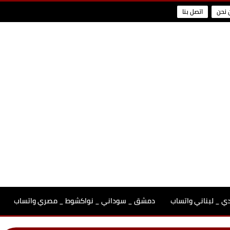
 نحن
اتصل بنا
 _ لبناني واتساب
دمشق _ سوداني _ نواكشوط _ مصري واتساب