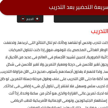
الحجم
كنت تتدرب وتحس أو تشاهد وكأنك لم تنال النتائج التى تريدها، وتحققت
لإطار الغذائى المخصص بك للوقوف فوق إذا كنت تتناول المركبات
ائية الضرورية، لاعبين تشييد الأجسام فى العالم فى عديد من الأحيان لا
جون تغير للأحسن فى درجة ومعيار التمرين ولا تغير للأحسن فى شكل
د، ولذا لانهم لا يغذون أجسادهم بأسلوب صحيح حتى الآن مزاولة التدريب،
د أكلة ما حتى الآن التدريب على عنف وطول مرحلة جسلة التمرين، لو كان
ك تدريب سلس وسهل، فلا تفتقر إلى تناول أى شىء إضافى فى غذائك،
نه لديك تمرين عالى الغزارة والذى هو أكثر من ساعة واحدة، إذاً أنت
 إستظهار الجليكوجين، وتوصى الإجمالية الأمريكية للطب الرياضى
ريب، فضلا على ذلك البروتين لصيانة وإنشاء العضلات.