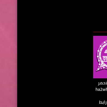
احمر
ير ha2whatsapp
رابط