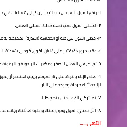
١- ينقع الفول المدمس مرحلة ما بين ٤ إلى ٥ ساعات في ماء نقي.
٢- اغسلي الفول عقب نقعه كذلك اغسلي العدس.
٣- حطي الفول في حلة أو الدماسة (القدرة) المختصة له على نار عالية حتى يبدأ في الغليان.
٤- عقب مرور دقيقتين على غليان الفول، قومي بتهدئة النار.
٥-ثم اضيفي العدس الأصفر ومكعبات البندورة والليمونة دون عصرها على الفول حتى يأخذ لونه الجميل.
٦- نغلق الإناء ونتركه على نار خفيفة، ويجب اهتمام أن يكو
تزايده أثناء مرحلة وجوده على النار.
٧- ثم اتركي الفول حتى ينضج كليا.
٨- الأن حضري الفول وفق رغبتك ورجليه لعائلتك بجانب عدد محدود من المخللات.
انتهى......