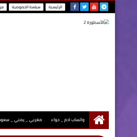
الرئيسية
سياسة الخصوصية
من
واتساب ادم _ حواء
مغربي _ يمني _ سعودي
الرئيسية