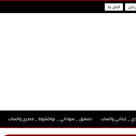
 نحن
اتصل بنا
 _ لبناني واتساب
دمشق _ سوداني _ نواكشوط _ مصري واتساب