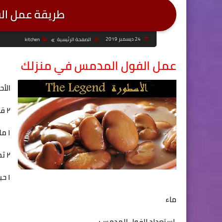
طريقة عمل ال
24 ديسمبر 2019
الصفحة الرئيسية
kitchen
عمل الفول المدمس في منزلك
الأح
٢ قدَح فول جاف
١ ملعقة من الحجم الكبير عدس
٢ ثمرة يندورة مقطعة مكعبات
١ حبة ليمون
ماء
استعداد الفول المدمس: