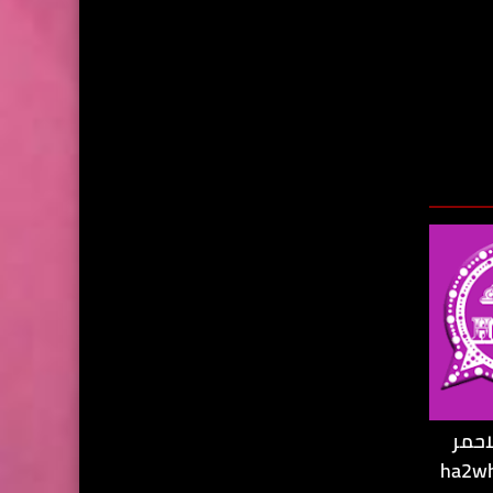
احمر
ير ha2whatsapp