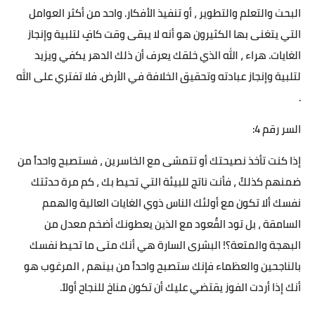
البحث والتعلم والتطوير ، أو تنفيذ الأفكار. واحد من أكثر العوامل
التي يتغنى بها الكثيرون هو أنه لا يبقى وقت كافٍ لتلبية وإنجاز
الغايات. هراء ، الله الذي خلقك يعرف أن ذلك الدهر يكفي ويزيد
لتلبية وإنجاز عبادته وتحقيق الخلافة في الأرض. فلا تفتري على الله
.
السر رقم 4:
إذا كنت تأخذ نصيحتك أو تتمشى مع الخاسرين ، فستصبح واحداً من
ضمنهم كذلكً ، فأنت ناتج للبيئة التي تحيط بك ، كم مرة حدثتك
نفسك ألا تكون مع أولئك الناس ذوي الغايات العالية والهمم
السامقة ، بل تود القٌعود مع الذين يعطونك أضخم معدل من
البهجة والمتعة؟! البشرى السارة هي أنك متى ما تحيط نفسك
بالناجحين والعظماء فإنك ستصبح واحداً من بينهم ، المرغوب هو
أنك إذا أردت الفوز يقتضي عليك أن تكون مناخ للنجاح أولاً.