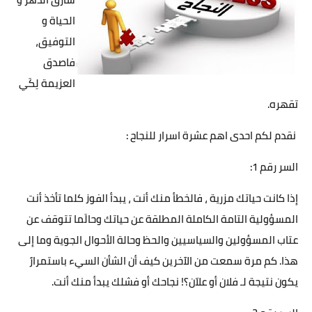
الحياة و
التوفيق،
فاصدق
العزيمة لِكَي
تقهره.
نقدم لكم احدى اهم عشرة اسرار للنجاح :
السر رقم 1:
إذا كانت حياتك مزرية ، فالخطأ منك أنت ، يبدأ الفوز كلما تأخذ أنت
المسؤولية التامة الكاملة المطلقة عن حياتك وحالَما تتوقف عن
عتاب المسؤولين والسياسيين والحظ وحالة الأحوال الجوية وما إلى
هذا. كم مرة سمعت من الآخرين كيف أن الشأن السيء باستمرارً
يكون نتيجة لـ فلان أو علاّن؟! نجاحك أو فشلك يبدأ منك أنت.