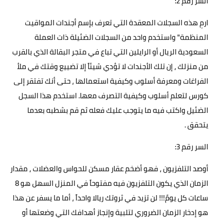
السر رقم 2:
ارمِ هذه السجلات المعقدة التي تعرف بإسم أجندات المواقيت
المنظمة" واستخدم واحد من السجلات الضئيلة ذات العملة
السعودية الريال أو الرايلين التي تباع في متجر البقالة الذي بالقرب
من منزلك ، إن تلك الأجندات لا تؤدي شيئاً إلا تضييع وقتك في ملأ
الفراغات ومعرفة أسلوب وكيفية استعمالها ، حتى أنك تفتقر إلى
كورس لتعلم أسلوب وكيفية التصرف معها. استخدم هذا السجل
الضئيل واكتب فيه ما يتوجب عليك فعله ثم قم بشطبه بعدما
يتحقق .
السر رقم 3:
أوصد التلفزيون ، فهو أضخم عقار مسكن للحواس والعضلات ، مقدار
الزمان الذي يكون التلفزيون فيه مفتوحاً في المنزل السهل هو 8
ساعات كل يومً!!! لن تزيد في ثروتك ريالا واحداً ، أما ما يسفر عن هذا
هو إدخار الزمان الضروري لتلبية وإنجاز أهدافك التي وضعتها أو