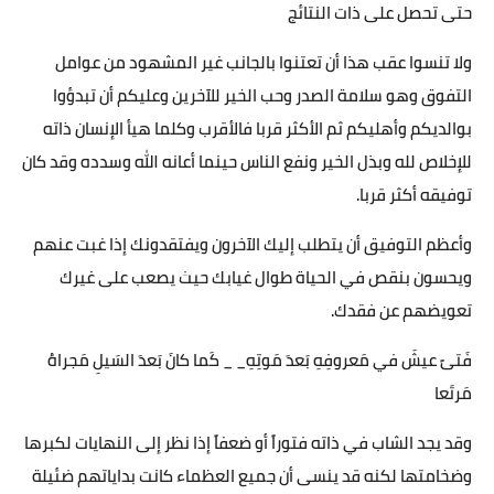
حتى تحصل على ذات النتائج
ولا تنسوا عقب هذا أن تعتنوا بالجانب غير المشهود من عوامل
التفوق وهو سلامة الصدر وحب الخير للآخرين وعليكم أن تبدؤوا
بوالديكم وأهليكم ثم الأكثر قربا فالأقرب وكلما هيأ الإنسان ذاته
للإخلاص لله وبذل الخير ونفع الناس حينما أعانه الله وسدده وقد كان
توفيقه أكثر قربا.
وأعظم التوفيق أن يتطلب إليك الآخرون ويفتقدونك إذا غبت عنهم
ويحسون بنقص في الحياة طوال غيابك حيث يصعب على غيرك
تعويضهم عن فقدك.
فَتىً عيشَ في مَعروفِهِ بَعدَ مَوتِهِ_ _ كَما كانَ بَعدَ السَيلِ مَجراهُ
مَرتَعا
وقد يجد الشاب في ذاته فتوراً أو ضعفاً إذا نظر إلى النهايات لكبرها
وضخامتها لكنه قد ينسى أن جميع العظماء كانت بداياتهم ضئيلة