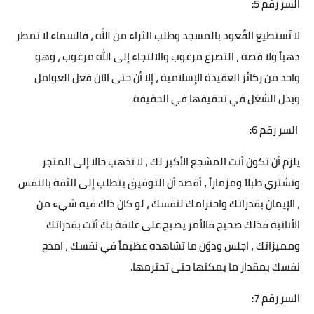
السر رقم 5:
لا تَستطيع القٌعود بالمسجد وطلب الثراء من الله ، فالسماء لا تمطر
ذهباً ولا فضة ، التضرع مرغوب والالتجاء إلى الله مرغوب ، وهو
واحد من ركائز العقيدة الإسلامية ، إلا أن حتى الآن فعل العوامل
وبذل الشغل في تحقيقها في الحقيقة.
السر رقم 6:
يلزم أن تكون أنت المشجع الأكبر لك ، لا تذهب حالا إلى المتجر
وتشتري طبلاً ومزماراً ، أقصد أن التوفيق يتطلب إلى الثقة بالنفس
، الإيمان بقدراتك واحترامك لنفسك ، لو كان ذاك فيه شيء من
الأنانية فذلك صحيح فالأمر يصبح على علاقة بك أنت بقدراتك
ومميزاتك ، اجلس ودوّن ما تشاهده عظيماً في نفسك ، امدح
نفسك بمقدار ما يمكنها حتى تحترمها.
السر رقم 7: