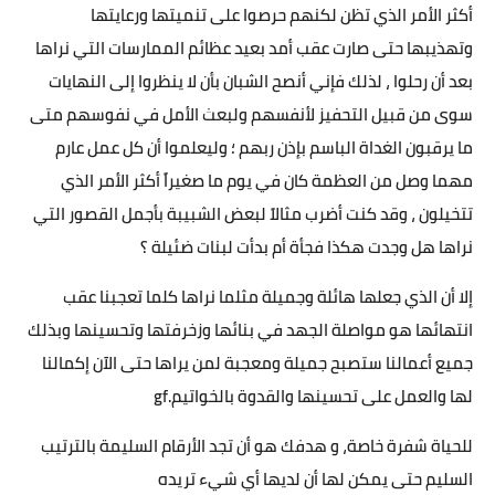
أكثر الأمر الذي تظن لكنهم حرصوا على تنميتها ورعايتها
وتهذيبها حتى صارت عقب أمد بعيد عظائم الممارسات التي نراها
بعد أن رحلوا ، لذلك فإني أنصح الشبان بأن لا ينظروا إلى النهايات
سوى من قبيل التحفيز لأنفسهم ولبعث الأمل في نفوسهم متى
ما يرقبون الغداة الباسم بإذن ربهم ؛ وليعلموا أن كل عمل عارم
مهما وصل من العظمة كان في يوم ما صغيراً أكثر الأمر الذي
تتخيلون ، وقد كنت أضرب مثالاً لبعض الشبيبة بأجمل القصور التي
نراها هل وجدت هكذا فجأة أم بدأت لبنات ضئيلة ؟
إلا أن الذي جعلها هائلة وجميلة مثلما نراها كلما تعجبنا عقب
انتهائها هو مواصلة الجهد في بنائها وزخرفتها وتحسينها وبذلك
جميع أعمالنا ستصبح جميلة ومعجبة لمن يراها حتى الآن إكمالنا
لها والعمل على تحسينها والقدوة بالخواتيم.gf
للحياة شفرة خاصة، و هدفك هو أن تجد الأرقام السليمة بالترتيب
السليم حتى يمكن لها أن لديها أي شيء تريده