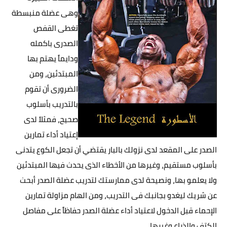
وهى عضلة منبسطة
تغطى القفص
الصدرى باكمله
ودايماً يهتم بها
المبتدئين، ومن
الضرورى أن تقوم
بالتدريب بأسلوب
صحيح، فمثلاً لدى
إعتياد أداء تمارين
الصدر على المقعد لدى نزولك بالبار يقتضي أن تجعل الكوع يتدنى
بأسلوب مستقيم، وغيرها من الأخطاء الذى يحدث فيها المبتدئين
ولا يعلمو بها، ونصيحة لدى ممارستك لتدريب عضلة الصدر أبحث
عن شريك ليغدو بجانبك فى التدريب، ومن الهام مزاولة تمارين
الإحماء قبل الدخول لاعتياد أداء عضلة الصدر حفاظاً على مفاصل
الكتف والذراع وغيرها